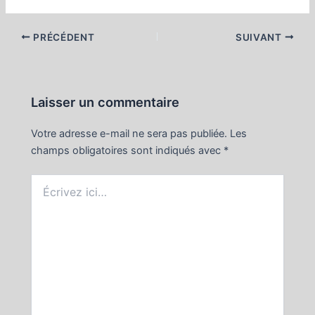
Navigation
PRÉCÉDENT
SUIVANT
des
articles
Laisser un commentaire
Votre adresse e-mail ne sera pas publiée.
Les
champs obligatoires sont indiqués avec
*
Écrivez
ici…