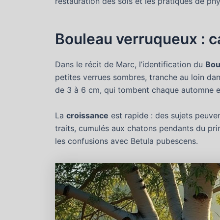
restauration des sols et les pratiques de p
Bouleau verruqueux : ca
Dans le récit de Marc, l’identification du
Bou
petites verrues sombres, tranche au loin da
de 3 à 6 cm, qui tombent chaque automne et 
La
croissance
est rapide : des sujets peuve
traits, cumulés aux chatons pendants du prin
les confusions avec Betula pubescens.