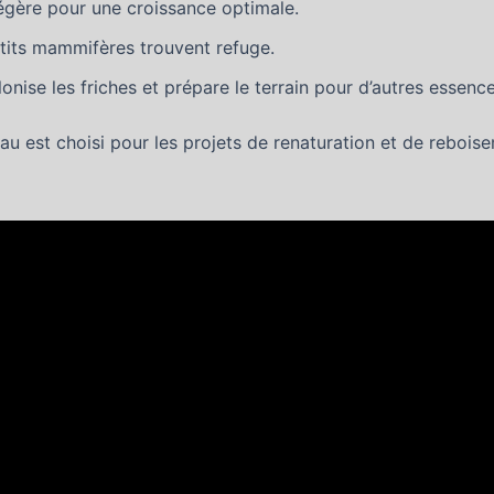
égère pour une croissance optimale.
etits mammifères trouvent refuge.
olonise les friches et prépare le terrain pour d’autres essence
u est choisi pour les projets de renaturation et de rebois