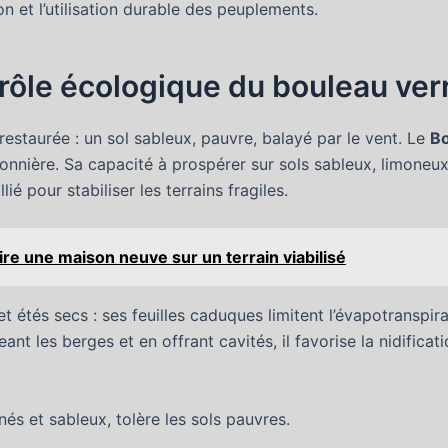
ion et l’utilisation durable des peuplements.
t rôle écologique du bouleau ve
 restaurée : un sol sableux, pauvre, balayé par le vent. Le
Bo
e pionnière. Sa capacité à prospérer sur sols sableux, limone
ié pour stabiliser les terrains fragiles.
ire une maison neuve sur un terrain viabilisé
ds et étés secs : ses feuilles caduques limitent l’évapotransp
ant les berges et en offrant cavités, il favorise la nidificati
inés et sableux, tolère les sols pauvres.