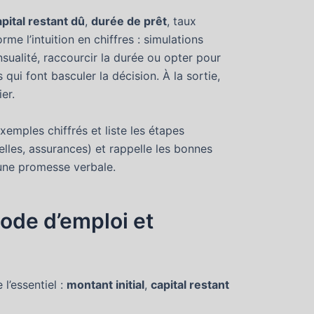
apital restant dû
,
durée de prêt
, taux
orme l’intuition en chiffres : simulations
nsualité, raccourcir la durée ou opter pour
 qui font basculer la décision. À la sortie,
er.
emples chiffrés et liste les étapes
tuelles, assurances) et rappelle les bonnes
u’une promesse verbale.
mode d’emploi et
l’essentiel :
montant initial
,
capital restant