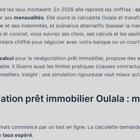
and les taux montaient. En 2026 elle reprend les chiffres :
c
ur ses
mensualités
. Elle ouvre la calculette Oulala et transf
er
et des indemnités, et scénarios alternatifs (baisser la me
 et concret, vous suivrez ses choix, ses calculs et les seuils
taire chiffré pour négocier avec votre banque ou un courti
 calcul
pour la renégociation prêt immobilier, propose des ex
able. Il illustre aussi les limites pratiques (clauses contrac
onseillers. Insight : une simulation rigoureuse vaut mieux q
iation prêt immobilier Oulala : 
 mais commence par un test en ligne. La calculette demande 
le
taux espéré
.