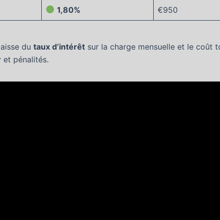
1,80%
€950
baisse du
taux d’intérêt
sur la charge mensuelle et le coût to
r
et pénalités.