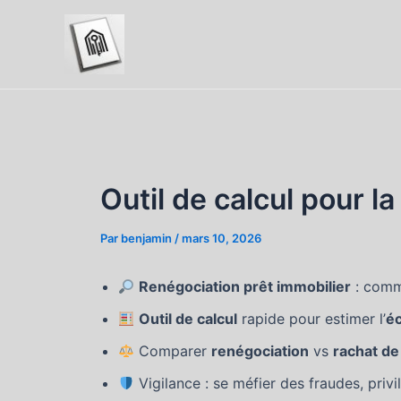
Aller
au
contenu
Outil de calcul pour l
Par
benjamin
/
mars 10, 2026
Renégociation prêt immobilier
: comme
Outil de calcul
rapide pour estimer l’
é
Comparer
renégociation
vs
rachat de
Vigilance : se méfier des fraudes, privi