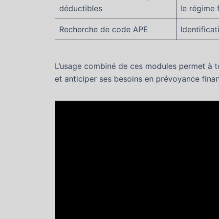
déductibles
le régime 
Recherche de code APE
Identifica
L’usage combiné de ces modules permet à to
et anticiper ses besoins en prévoyance finan