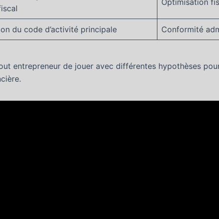
Optimisation fi
fiscal
tion du code d’activité principale
Conformité admin
ut entrepreneur de jouer avec différentes hypothèses pour
cière.