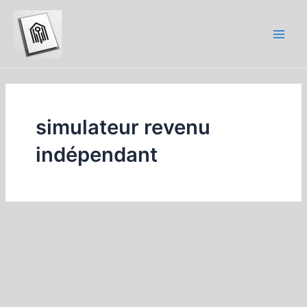
Aller
au
contenu
Main
Men
simulateur revenu
indépendant