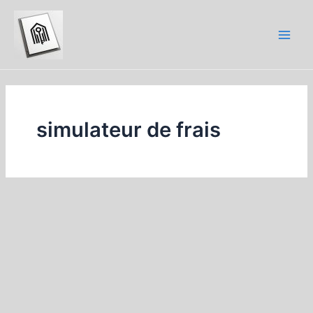
Aller
au
contenu
Main
Men
simulateur de frais